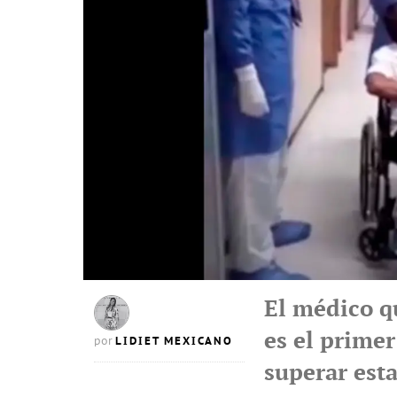
El médico q
es el prime
LIDIET MEXICANO
por
superar est