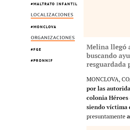
MALTRATO INFANTIL
LOCALIZACIONES
MONCLOVA
ORGANIZACIONES
Melina llegó 
FGE
buscando ayud
PRONNIF
resguardada p
MONCLOVA, COA
por las autorid
colonia Héroes 
siendo víctima 
presuntamente
a