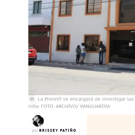
La Pronnif se encargará de investigar la
niña.
FOTO: ARCHIVO/ VANGUARDIA
BRISSEY PATIÑO
por