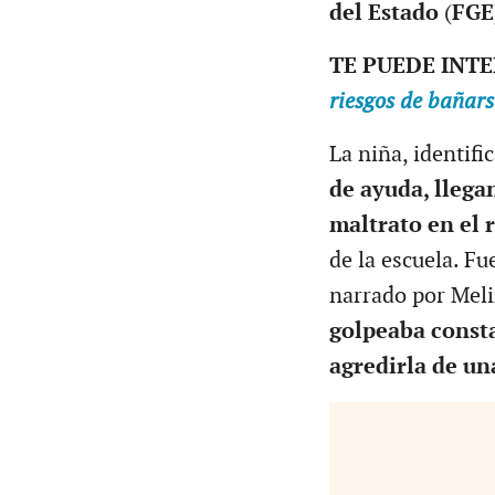
del Estado
(
FGE
TE PUEDE INT
riesgos de bañars
La niña, identif
de ayuda, llega
maltrato en el 
de la escuela. Fu
narrado por Melin
golpeaba const
agredirla de u