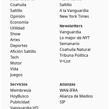
Coahuila
Saltillo
Saltillo
A la Vanguardia
Opinión
New York Times
Economía
Newsletters
Utilidad
Vanguardia
Show
Lo mejor de NYT
Artes
Semanario
Deportes
Coahuila Natural
Afición Saltillo
Tribuna Política
Tech
V+List
Motor
Vida
Juegos
Servicios
Alianzas
Membresía
WAN-IFRA
HoyBusco
Alianza de Medios
Publicidad
SIP
Vanguardia HD