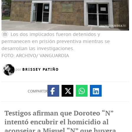
Los dos implicados fueron detenidos y
permanecen en prisión preventiva mientras se
desarrollan las investigaciones.
FOTO: ARCHIVO/ VANGUARDIA
BRISSEY PATIÑO
por
COMPARTIR
Testigos afirman que Doroteo “N”
intentó encubrir el homicidio al
aconsejar a Miguel “N” que huyera,