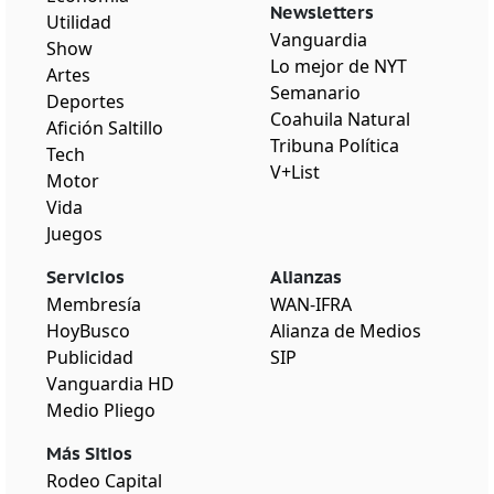
Newsletters
Utilidad
Vanguardia
Show
Lo mejor de NYT
Artes
Semanario
Deportes
Coahuila Natural
Afición Saltillo
Tribuna Política
Tech
V+List
Motor
Vida
Juegos
Servicios
Alianzas
Membresía
WAN-IFRA
HoyBusco
Alianza de Medios
Publicidad
SIP
Vanguardia HD
Medio Pliego
Más Sitios
Rodeo Capital