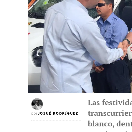
Las festivi
transcurrie
JOSUÉ RODRÍGUEZ
por
blanco, den