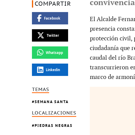
convivencia 
COMPARTIR
El Alcalde Ferna
Facebook
presencia consta
Twitter
protección civil,
ciudadanía que r
Whatsapp
caudal del río B
transcurrieron e
Linkedin
marco de armonía
TEMAS
SEMANA SANTA
LOCALIZACIONES
PIEDRAS NEGRAS