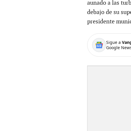
aunado a las tur
debajo de su supe
presidente munic
Sigue a
Van
Google News