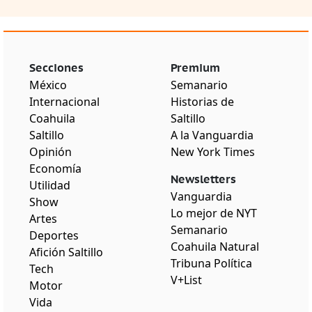
Secciones
Premium
México
Semanario
Internacional
Historias de
Coahuila
Saltillo
Saltillo
A la Vanguardia
Opinión
New York Times
Economía
Newsletters
Utilidad
Vanguardia
Show
Lo mejor de NYT
Artes
Semanario
Deportes
Coahuila Natural
Afición Saltillo
Tribuna Política
Tech
V+List
Motor
Vida