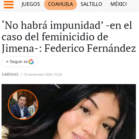
JUEGOS
COAHUILA
SALTILLO
MÉXICO
‘No habrá impunidad’ -en el
caso del feminicidio de
Jimena-: Federico Fernández
+
Seguir en
SABINAS
/
15 noviembre 2024 10:24