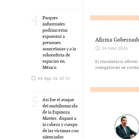
4
Parques
industriales
podrían estar
expuestos a
Afirma Gobernador
presiones
arancelarias y a la
14 Julio 2026
sobreoferta de
espacios en
El mandatario afirmó 
México
indagatorias se conduz
06 Ago 26 10:31
5
Así fue el ataque
del multihomicida
de la Espinoza
Mireles: disparó a
la cabeza y cuerpo
de las víctimas con
silenciador