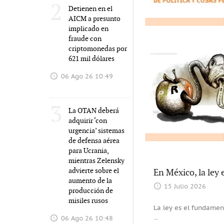
2
Detienen en el
AICM a presunto
implicado en
fraude con
criptomonedas por
621 mil dólares
06 Ago 26 10:49
3
La OTAN deberá
adquirir ‘con
urgencia’ sistemas
de defensa aérea
para Ucrania,
mientras Zelensky
advierte sobre el
En México, la ley e
aumento de la
15 Julio 2026
producción de
misiles rusos
La ley es el fundament
...
06 Ago 26 10:48