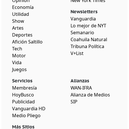
Opinión
New York Times
Economía
Newsletters
Utilidad
Vanguardia
Show
Lo mejor de NYT
Artes
Semanario
Deportes
Coahuila Natural
Afición Saltillo
Tribuna Política
Tech
V+List
Motor
Vida
Juegos
Servicios
Alianzas
Membresía
WAN-IFRA
HoyBusco
Alianza de Medios
Publicidad
SIP
Vanguardia HD
Medio Pliego
Más Sitios