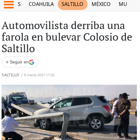
JUEGOS
COAHUILA
SALTILLO
MÉXICO
MUNDO
Automovilista derriba una
farola en bulevar Colosio de
Saltillo
+
Seguir en
SALTILLO
/
8 marzo 2021 17:20