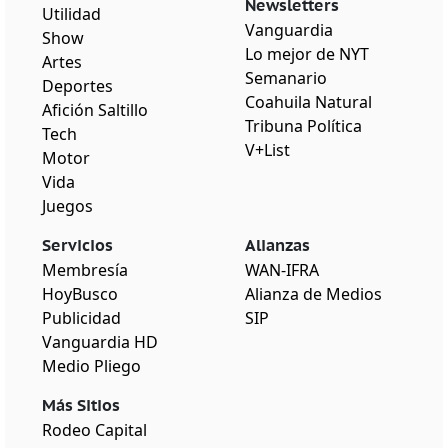
Newsletters
Utilidad
Vanguardia
Show
Lo mejor de NYT
Artes
Semanario
Deportes
Coahuila Natural
Afición Saltillo
Tribuna Política
Tech
V+List
Motor
Vida
Juegos
Servicios
Alianzas
Membresía
WAN-IFRA
HoyBusco
Alianza de Medios
Publicidad
SIP
Vanguardia HD
Medio Pliego
Más Sitios
Rodeo Capital