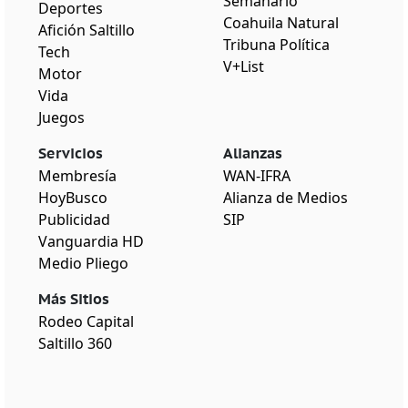
Semanario
Deportes
Coahuila Natural
Afición Saltillo
Tribuna Política
Tech
V+List
Motor
Vida
Juegos
Servicios
Alianzas
Membresía
WAN-IFRA
HoyBusco
Alianza de Medios
Publicidad
SIP
Vanguardia HD
Medio Pliego
Más Sitios
Rodeo Capital
Saltillo 360