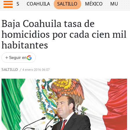
JUEGOS
COAHUILA
SALTILLO
MÉXICO
MUNDO
Baja Coahuila tasa de
homicidios por cada cien mil
habitantes
+
Seguir en
SALTILLO
/
4 enero 2016 06:07