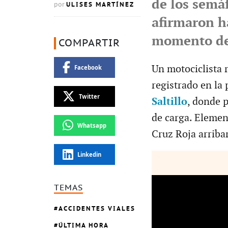
de los semá
ULISES MARTÍNEZ
por
afirmaron h
momento de
COMPARTIR
Un motociclista r
Facebook
registrado en la 
Twitter
Saltillo
, donde 
de carga. Elemen
Whatsapp
Cruz Roja arriba
Linkedin
TEMAS
ACCIDENTES VIALES
ÚLTIMA HORA