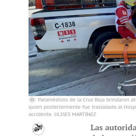
Paramédicos de la Cruz Roja brindaron at
quien posteriormente fue trasladado al Hospi
accidente.
ULISES MARTÍNEZ
Las autorid