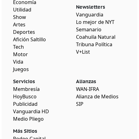
Economía
Newsletters
Utilidad
Vanguardia
Show
Lo mejor de NYT
Artes
Semanario
Deportes
Coahuila Natural
Afición Saltillo
Tribuna Política
Tech
V+List
Motor
Vida
Juegos
Servicios
Alianzas
Membresía
WAN-IFRA
HoyBusco
Alianza de Medios
Publicidad
SIP
Vanguardia HD
Medio Pliego
Más Sitios
Rodeo Capital