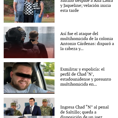
Saltillo despide a Ana Laura
y Jaqueline; velación inicia
esta tarde
Así fue el ataque del
multihomicida de la colonia
Antonio Cárdenas: disparó a
la cabeza y...
Exmilitar y expolicía: el
perfil de Chad ‘N’,
estadounidense y presunto
multihomicida en...
Ingresa Chad “N” al penal
de Saltillo; queda a
disposición de un juez