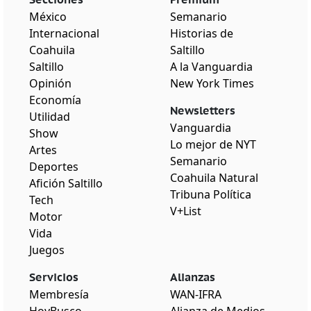
México
Semanario
Internacional
Historias de
Coahuila
Saltillo
Saltillo
A la Vanguardia
Opinión
New York Times
Economía
Newsletters
Utilidad
Vanguardia
Show
Lo mejor de NYT
Artes
Semanario
Deportes
Coahuila Natural
Afición Saltillo
Tribuna Política
Tech
V+List
Motor
Vida
Juegos
Servicios
Alianzas
Membresía
WAN-IFRA
HoyBusco
Alianza de Medios