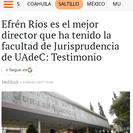
JUEGOS
COAHUILA
SALTILLO
MÉXICO
MUNDO
Efrén Ríos es el mejor
director que ha tenido la
facultad de Jurisprudencia
de UAdeC: Testimonio
+
Seguir en
SALTILLO
/
8 febrero 2017 10:06