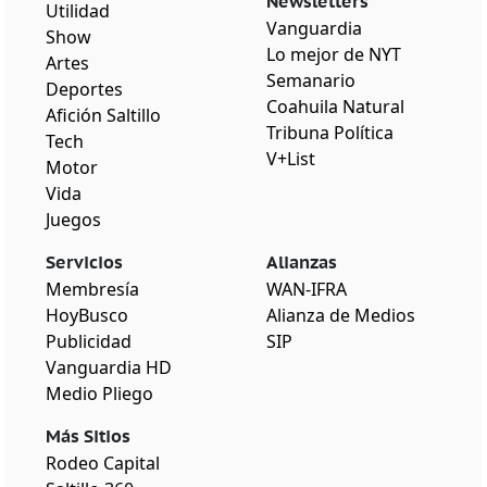
Newsletters
Utilidad
Vanguardia
Show
Lo mejor de NYT
Artes
Semanario
Deportes
Coahuila Natural
Afición Saltillo
Tribuna Política
Tech
V+List
Motor
Vida
Juegos
Servicios
Alianzas
Membresía
WAN-IFRA
HoyBusco
Alianza de Medios
Publicidad
SIP
Vanguardia HD
Medio Pliego
Más Sitios
Rodeo Capital