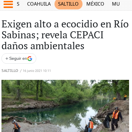
JUEGOS
COAHUILA
SALTILLO
MÉXICO
MUNDO
Exigen alto a ecocidio en Río
Sabinas; revela CEPACI
daños ambientales
+
Seguir en
SALTILLO
/
16 junio 2021 10:11