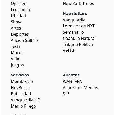
Opinión
New York Times
Economía
Newsletters
Utilidad
Vanguardia
Show
Lo mejor de NYT
Artes
Semanario
Deportes
Coahuila Natural
Afición Saltillo
Tribuna Política
Tech
V+List
Motor
Vida
Juegos
Servicios
Alianzas
Membresía
WAN-IFRA
HoyBusco
Alianza de Medios
Publicidad
SIP
Vanguardia HD
Medio Pliego