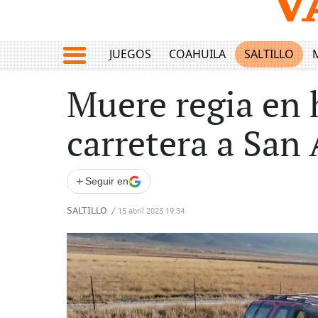
JUEGOS
COAHUILA
SALTILLO
Muere regia en h
carretera a San
+
Seguir en
SALTILLO
/
15 abril 2025 19:34