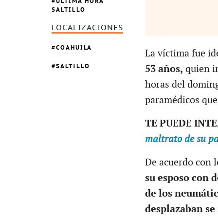
ÚLTIMA HORA
SALTILLO
LOCALIZACIONES
COAHUILA
La víctima fue i
SALTILLO
53 años,
quien in
horas del doming
paramédicos que 
TE PUEDE INT
maltrato de su p
De acuerdo con l
su esposo con d
de los neumátic
desplazaban se