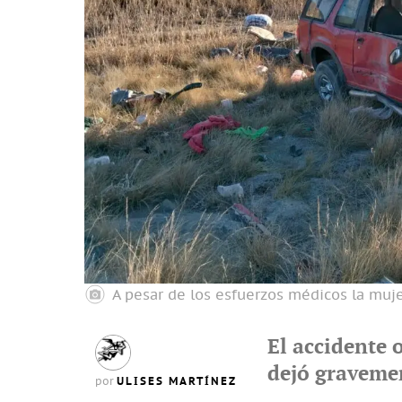
A pesar de los esfuerzos médicos la muj
El accidente 
dejó graveme
ULISES MARTÍNEZ
por