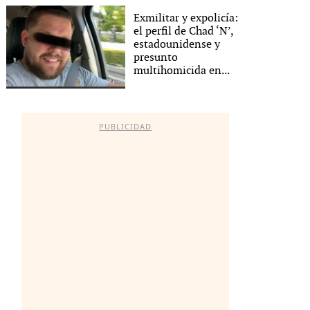
Exmilitar y expolicía:
el perfil de Chad ‘N’,
estadounidense y
presunto
multihomicida en...
PUBLICIDAD