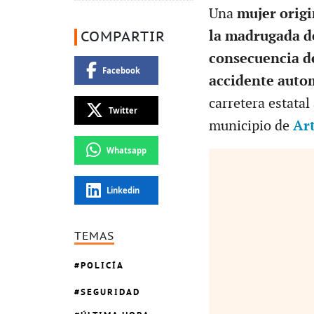
Una
mujer origi
la madrugada de
COMPARTIR
consecuencia de
Facebook
accidente autom
carretera estatal
Twitter
municipio de
Ar
Whatsapp
Linkedin
TEMAS
POLICÍA
SEGURIDAD