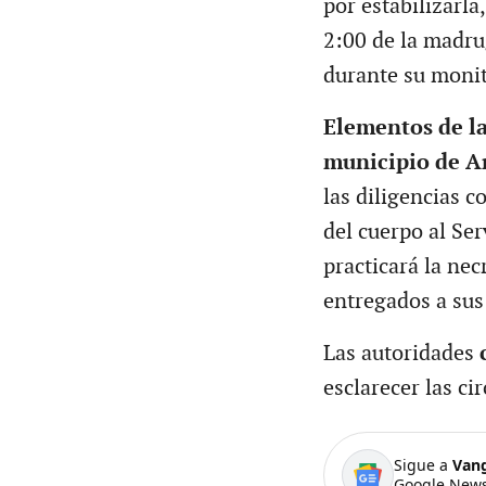
por estabilizarla
2:00 de la madru
durante su moni
Elementos de la
municipio de Ar
las diligencias c
del cuerpo al Se
practicará la nec
entregados a sus
Las autoridades
c
esclarecer las ci
Sigue a
Van
Google News