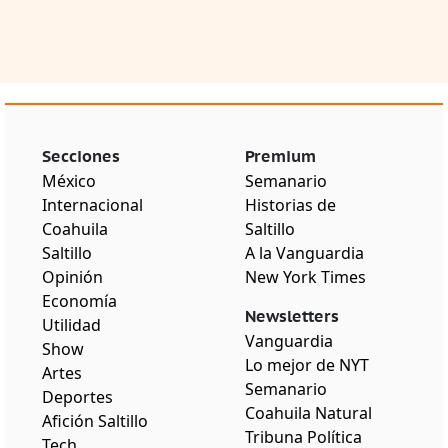
Secciones
Premium
México
Semanario
Internacional
Historias de
Coahuila
Saltillo
Saltillo
A la Vanguardia
Opinión
New York Times
Economía
Newsletters
Utilidad
Vanguardia
Show
Lo mejor de NYT
Artes
Semanario
Deportes
Coahuila Natural
Afición Saltillo
Tribuna Política
Tech