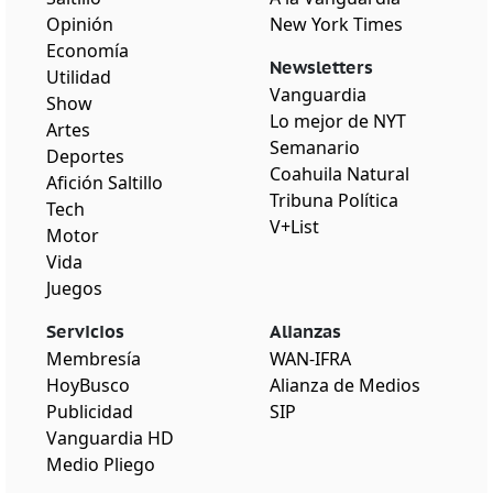
Opinión
New York Times
Economía
Newsletters
Utilidad
Vanguardia
Show
Lo mejor de NYT
Artes
Semanario
Deportes
Coahuila Natural
Afición Saltillo
Tribuna Política
Tech
V+List
Motor
Vida
Juegos
Servicios
Alianzas
Membresía
WAN-IFRA
HoyBusco
Alianza de Medios
Publicidad
SIP
Vanguardia HD
Medio Pliego