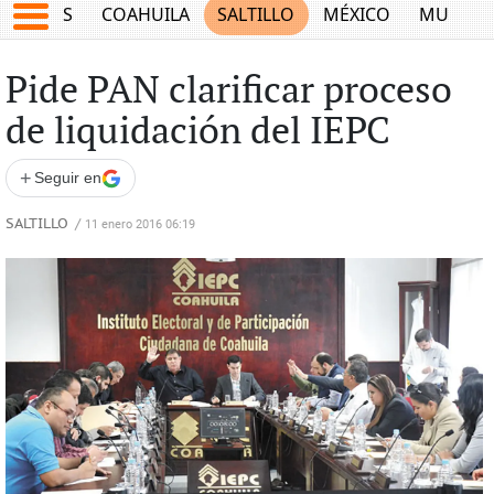
JUEGOS
COAHUILA
SALTILLO
MÉXICO
MUNDO
Pide PAN clarificar proceso
de liquidación del IEPC
+
Seguir en
SALTILLO
/
11 enero 2016 06:19