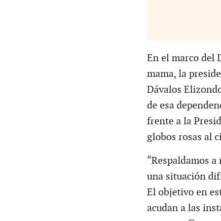
En el marco del 
mama, la preside
Dávalos Elizondo
de esa dependenc
frente a la Presi
globos rosas al c
“Respaldamos a n
una situación dif
El objetivo en es
acudan a las ins