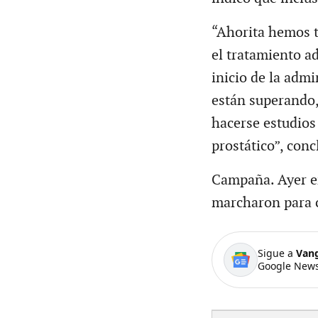
“Ahorita hemos t
el tratamiento a
inicio de la admi
están superando,
hacerse estudios
prostático”, conc
Campaña. Ayer e
marcharon para c
Sigue a
Van
Google News