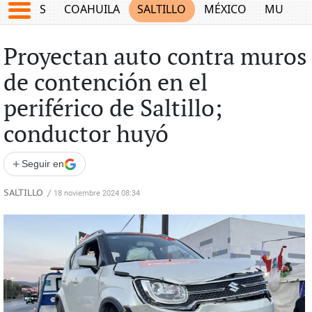
JUEGOS
COAHUILA
SALTILLO
MÉXICO
MUNDO
Proyectan auto contra muros
de contención en el
periférico de Saltillo;
conductor huyó
+
Seguir en
SALTILLO
/
18 noviembre 2024 08:34