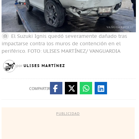
El Suzuki Ignis quedó severamente dañado tras
impactarse contra los muros de contención en el
periférico.
FOTO: ULISES MARTÍNEZ/ VANGUARDIA
ULISES MARTÍNEZ
por
COMPARTIR
PUBLICIDAD