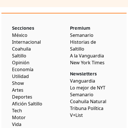
Secciones
Premium
México
Semanario
Internacional
Historias de
Coahuila
Saltillo
Saltillo
A la Vanguardia
Opinión
New York Times
Economía
Newsletters
Utilidad
Vanguardia
Show
Lo mejor de NYT
Artes
Semanario
Deportes
Coahuila Natural
Afición Saltillo
Tribuna Política
Tech
V+List
Motor
Vida