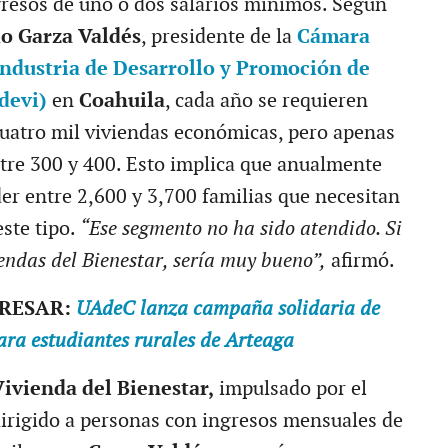
resos de uno o dos salarios mínimos. Según
o Garza Valdés
, presidente de la
Cámara
Industria de Desarrollo y Promoción de
devi)
en
Coahuila
, cada año se requieren
 cuatro mil viviendas económicas, pero apenas
tre 300 y 400. Esto implica que anualmente
er entre 2,600 y 3,700 familias que necesitan
este tipo.
“Ese segmento no ha sido atendido. Si
iendas del Bienestar, sería muy bueno”,
afirmó.
ERESAR:
UAdeC lanza campaña solidaria de
para estudiantes rurales de Arteaga
ivienda del Bienestar,
impulsado por el
 dirigido a personas con ingresos mensuales de