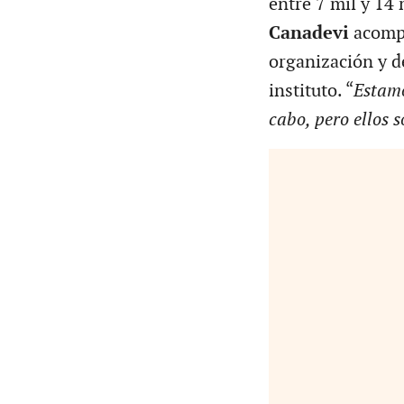
entre 7 mil y 14 
Canadevi
acompa
organización y de
instituto. “
Estamo
cabo, pero ellos 