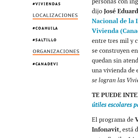
personas con ing
VIVIENDAS
dijo
José Eduard
LOCALIZACIONES
Nacional de la 
COAHUILA
Vivienda (Cana
SALTILLO
entre tres mil y
se construyen en
ORGANIZACIONES
quedan sin atend
CANADEVI
una vivienda de 
se logran las Viv
TE PUEDE INT
útiles escolares 
El programa de
V
Infonavit
, está