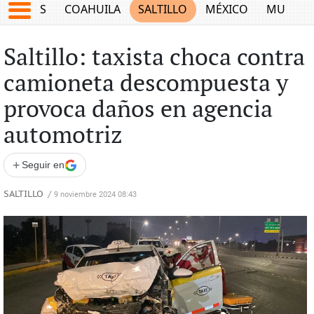
JUEGOS
COAHUILA
SALTILLO
MÉXICO
MUNDO
Saltillo: taxista choca contra
camioneta descompuesta y
provoca daños en agencia
automotriz
+
Seguir en
SALTILLO
/
9 noviembre 2024 08:43