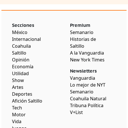
Secciones
Premium
México
Semanario
Internacional
Historias de
Coahuila
Saltillo
Saltillo
A la Vanguardia
Opinión
New York Times
Economía
Newsletters
Utilidad
Vanguardia
Show
Lo mejor de NYT
Artes
Semanario
Deportes
Coahuila Natural
Afición Saltillo
Tribuna Política
Tech
V+List
Motor
Vida