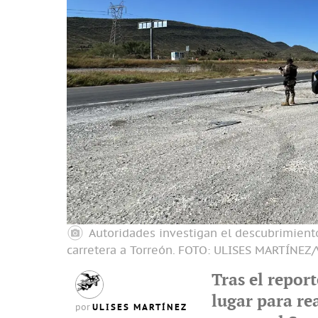
Autoridades investigan el descubrimiento
carretera a Torreón.
FOTO: ULISES MARTÍNEZ
Tras el repor
lugar para rea
ULISES MARTÍNEZ
por