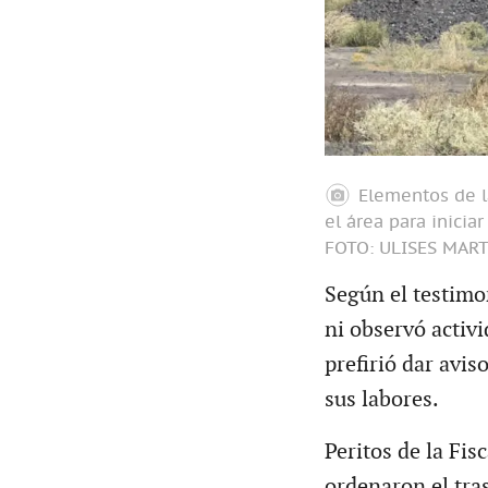
Elementos de la
el área para iniciar
FOTO: ULISES MAR
Según el testimon
ni observó activ
prefirió dar avis
sus labores.
Peritos de la Fis
ordenaron el tra