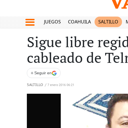
JUEGOS
COAHUILA
SALTILLO
Sigue libre reg
cableado de Te
+
Seguir en
SALTILLO
/
7 enero 2016 06:21