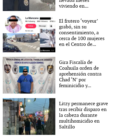
llevaba meses
viviendo en...
El frutero ‘voyeur’
grabó, sin su
consentimiento, a
cerca de 100 mujeres
en el Centro de...
Gira Fiscalía de
Coahuila orden de
aprehensión contra
Chad ‘N’ por
feminicidio y...
Litzy permanece grave
tras recibir disparo en
la cabeza durante
multihomicidio en
Saltillo