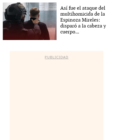
Así fue el ataque del
multihomicida de la
Espinoza Mireles:
disparó a la cabeza y
cuerpo...
PUBLICIDAD