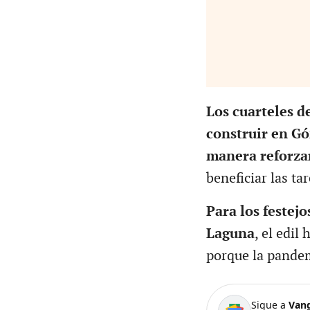
Los cuarteles d
construir en G
manera reforzar
beneficiar las tar
Para los festejo
Laguna
, el edil
porque la pandem
Sigue a
Van