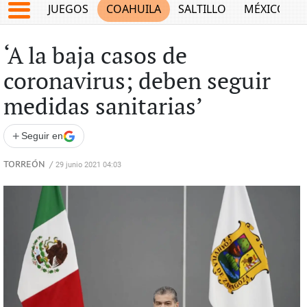
JUEGOS
COAHUILA
SALTILLO
MÉXICO
‘A la baja casos de
coronavirus; deben seguir
medidas sanitarias’
+
Seguir en
TORREÓN
/
29 junio 2021 04:03