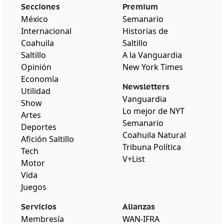
Secciones
Premium
México
Semanario
Internacional
Historias de
Coahuila
Saltillo
Saltillo
A la Vanguardia
Opinión
New York Times
Economía
Newsletters
Utilidad
Vanguardia
Show
Lo mejor de NYT
Artes
Semanario
Deportes
Coahuila Natural
Afición Saltillo
Tribuna Política
Tech
V+List
Motor
Vida
Juegos
Servicios
Alianzas
Membresía
WAN-IFRA