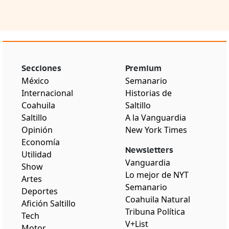
Secciones
Premium
México
Semanario
Internacional
Historias de
Coahuila
Saltillo
Saltillo
A la Vanguardia
Opinión
New York Times
Economía
Newsletters
Utilidad
Vanguardia
Show
Lo mejor de NYT
Artes
Semanario
Deportes
Coahuila Natural
Afición Saltillo
Tribuna Política
Tech
V+List
Motor