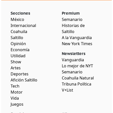
Secciones
Premium
México
Semanario
Internacional
Historias de
Coahuila
Saltillo
Saltillo
A la Vanguardia
Opinión
New York Times
Economía
Newsletters
Utilidad
Vanguardia
Show
Lo mejor de NYT
Artes
Semanario
Deportes
Coahuila Natural
Afición Saltillo
Tribuna Política
Tech
V+List
Motor
Vida
Juegos