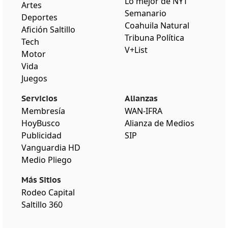
Lo mejor de NYT
Artes
Semanario
Deportes
Coahuila Natural
Afición Saltillo
Tribuna Política
Tech
V+List
Motor
Vida
Juegos
Servicios
Alianzas
Membresía
WAN-IFRA
HoyBusco
Alianza de Medios
Publicidad
SIP
Vanguardia HD
Medio Pliego
Más Sitios
Rodeo Capital
Saltillo 360