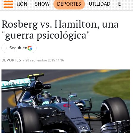
OPINIÓN
SHOW
DEPORTES
UTILIDAD
ECON
Rosberg vs. Hamilton, una
"guerra psicológica"
+
Seguir en
DEPORTES
/
28 septiembre 2015 14:36