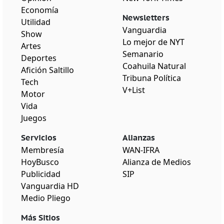
Economía
Newsletters
Utilidad
Vanguardia
Show
Lo mejor de NYT
Artes
Semanario
Deportes
Coahuila Natural
Afición Saltillo
Tribuna Política
Tech
V+List
Motor
Vida
Juegos
Servicios
Alianzas
Membresía
WAN-IFRA
HoyBusco
Alianza de Medios
Publicidad
SIP
Vanguardia HD
Medio Pliego
Más Sitios