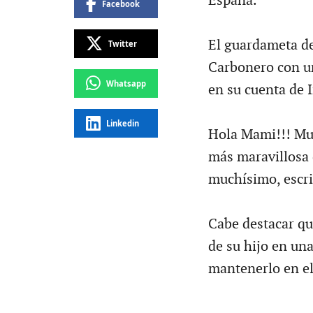
España.
Facebook
El guardameta de
Twitter
Carbonero con un
Whatsapp
en su cuenta de 
Linkedin
Hola Mami!!! Muc
más maravillosa 
muchísimo, escri
Cabe destacar qu
de su hijo en una
mantenerlo en e