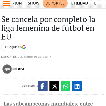
OPINIÓN
SHOW
DEPORTES
UTILIDAD
ECON
Se cancela por completo la
liga femenina de fútbol en
EU
+
Seguir en
DEPORTES
/
29 septiembre 2015 03:17
DPA
por
COMPARTIR
Las subcampeonas mundiales, entre