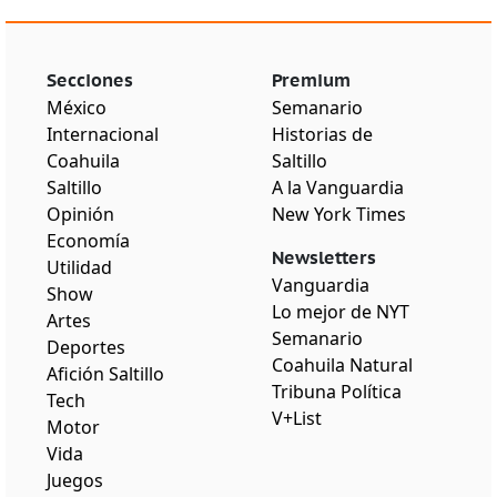
Secciones
Premium
México
Semanario
Internacional
Historias de
Coahuila
Saltillo
Saltillo
A la Vanguardia
Opinión
New York Times
Economía
Newsletters
Utilidad
Vanguardia
Show
Lo mejor de NYT
Artes
Semanario
Deportes
Coahuila Natural
Afición Saltillo
Tribuna Política
Tech
V+List
Motor
Vida
Juegos