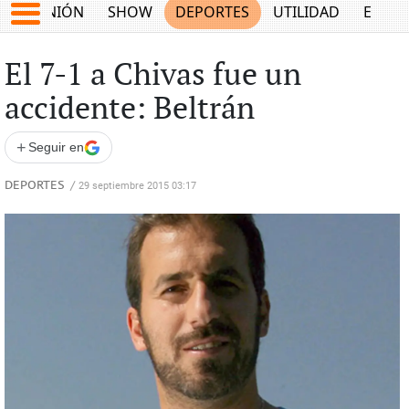
OPINIÓN
SHOW
DEPORTES
UTILIDAD
ECON
El 7-1 a Chivas fue un
accidente: Beltrán
+
Seguir en
DEPORTES
/
29 septiembre 2015 03:17