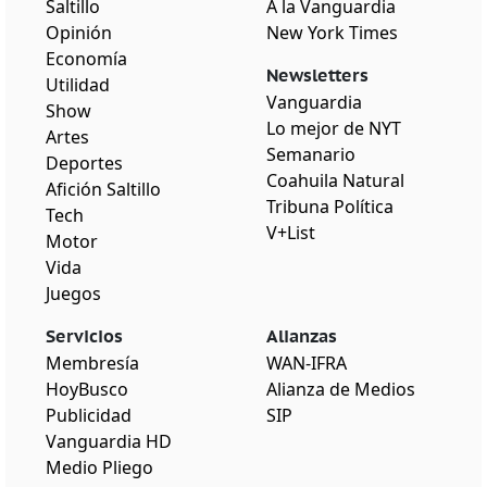
Saltillo
A la Vanguardia
Opinión
New York Times
Economía
Newsletters
Utilidad
Vanguardia
Show
Lo mejor de NYT
Artes
Semanario
Deportes
Coahuila Natural
Afición Saltillo
Tribuna Política
Tech
V+List
Motor
Vida
Juegos
Servicios
Alianzas
Membresía
WAN-IFRA
HoyBusco
Alianza de Medios
Publicidad
SIP
Vanguardia HD
Medio Pliego