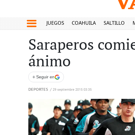
JUEGOS
COAHUILA
SALTILLO
Saraperos comi
ánimo
+
Seguir en
DEPORTES
/
29 septiembre 2015 03:35