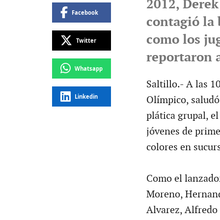
2012, Derek
Facebook
contagió la 
como los ju
Twitter
reportaron 
Whatsapp
Saltillo.- A las 1
Linkedin
Olímpico, saludó 
plática grupal, e
jóvenes de prime
colores en sucur
Como el lanzador
Moreno, Hernand
Alvarez, Alfredo