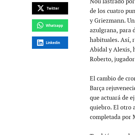
Nou lastrado por 
Twitter
de los cuatro pu
y Griezmann. Una
Whatsapp
azulgrana, para 
habituales. Así, 
Linkedin
Abidal y Alexis, 
Roberto, jugador d
El cambio de cro
Barça rejuvenecid
que actuará de e
quiebro. El otro
completada por M