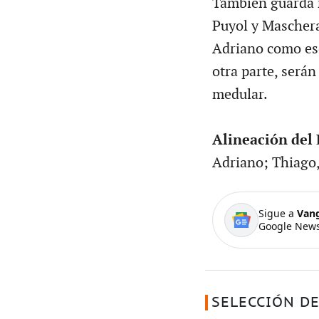
También guarda n
Puyol y Maschera
Adriano como esc
otra parte, serán
medular.
Alineación del 
Adriano; Thiago,
Sigue a
Van
Google News
SELECCIÓN DE