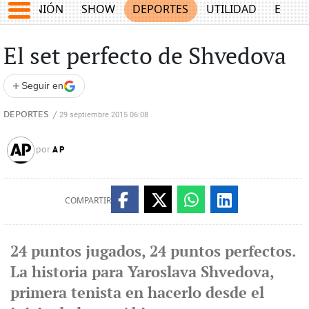
OPINIÓN
SHOW
DEPORTES
UTILIDAD
ECON
El set perfecto de Shvedova
+
Seguir en
DEPORTES
/
29 septiembre 2015 06:08
AP
por
COMPARTIR
24 puntos jugados, 24 puntos perfectos.
La historia para Yaroslava Shvedova,
primera tenista en hacerlo desde el