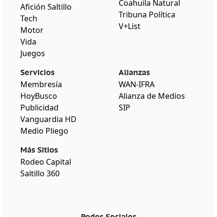
Coahuila Natural
Afición Saltillo
Tribuna Política
Tech
V+List
Motor
Vida
Juegos
Servicios
Alianzas
Membresía
WAN-IFRA
HoyBusco
Alianza de Medios
Publicidad
SIP
Vanguardia HD
Medio Pliego
Más Sitios
Rodeo Capital
Saltillo 360
Redes Sociales