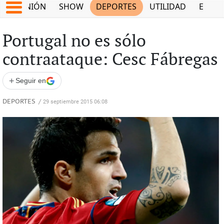
OPINIÓN
SHOW
DEPORTES
UTILIDAD
ECON
Portugal no es sólo
contraataque: Cesc Fábregas
+
Seguir en
DEPORTES
/
29 septiembre 2015 06:08