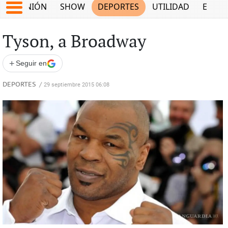
OPINIÓN
SHOW
DEPORTES
UTILIDAD
ECON
Tyson, a Broadway
+
Seguir en
DEPORTES
/
29 septiembre 2015 06:08