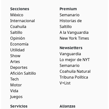
Secciones
Premium
México
Semanario
Internacional
Historias de
Coahuila
Saltillo
Saltillo
A la Vanguardia
Opinión
New York Times
Economía
Newsletters
Utilidad
Vanguardia
Show
Lo mejor de NYT
Artes
Semanario
Deportes
Coahuila Natural
Afición Saltillo
Tribuna Política
Tech
V+List
Motor
Vida
Juegos
Servicios
Alianzas