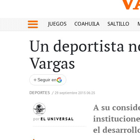
JUEGOS
COAHUILA
SALTILLO
Un deportista no
Vargas
+
Seguir en
DEPORTES
/
29 septiembre 2015 06:25
A su conside
institucion
EL UNIVERSAL
por
el desarroll