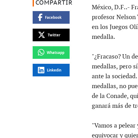
COMPARTIR
México, D.F..- Fr
profesor Nelson 
Facebook
en los Juegos Ol
Twitter
medalla.
Whatsapp
"¿Fracaso? Un de
medallas, pero s
Linkedin
ante la sociedad
medallas, no pued
de la Conade, qu
ganará más de tre
"Vamos a pelear 
equivocar y quie