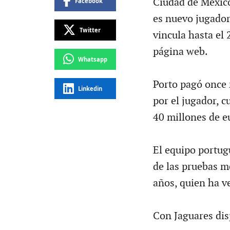
Ciudad de México
Facebook
es nuevo jugador 
Twitter
vincula hasta el
página web.
Whatsapp
Porto pagó once 
Linkedin
por el jugador, c
40 millones de e
El equipo portug
de las pruebas mé
años, quien ha ve
Con Jaguares dis