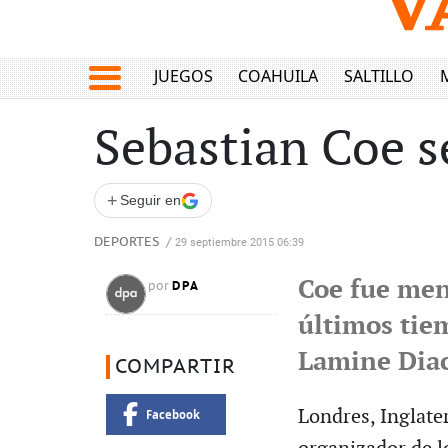
JUEGOS
COAHUILA
SALTILLO
Sebastian Coe s
+
Seguir en
DEPORTES
/
29 septiembre 2015 06:39
Coe fue men
DPA
por
últimos tie
Lamine Diac
COMPARTIR
Londres, Inglater
Facebook