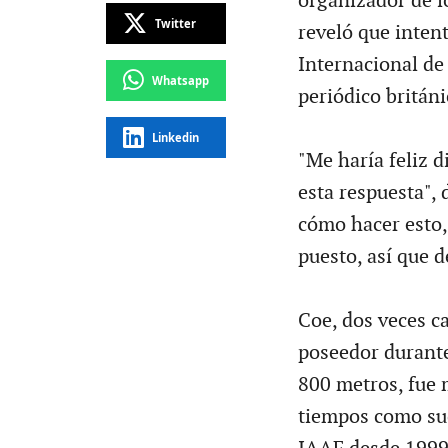
organizador de l
Twitter
reveló que inten
Internacional de
Whatsapp
periódico britán
Linkedin
"Me haría feliz d
esta respuesta", 
cómo hacer esto,
puesto, así que d
Coe, dos veces c
poseedor durant
800 metros, fue 
tiempos como suc