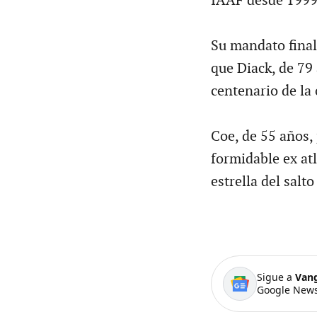
IAAF desde 1999
Su mandato final
que Diack, de 79 
centenario de la
Coe, de 55 años, 
formidable ex at
estrella del salt
Sigue a
Van
Google News