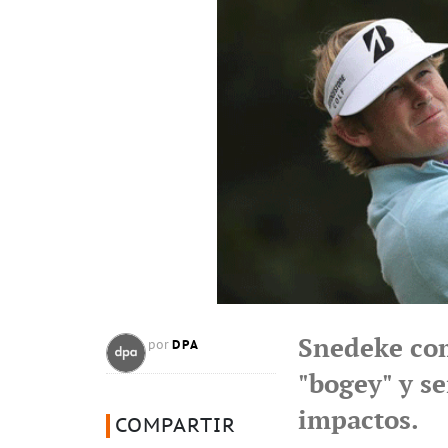
Snedeke com
DPA
por
"bogey" y se
impactos.
COMPARTIR