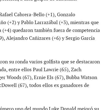
afael Cabrera-Bello (+1), Gonzalo
o (+2) y Pablo Larrazábal (+3), mientras que
a (+4) quedaron también fuera de competencia
9), Alejandro Cañizares (+6) y Sergio García
on su ronda varios golfista que se destacaron
da, entre ellos Paul Lawrie (65), Zach
ger Woods (67), Ernie Els (67), Bubba Watson
Dowell (67), todos ellos ex ganadores de
 número uno del mundo Luke Donald mejoró su