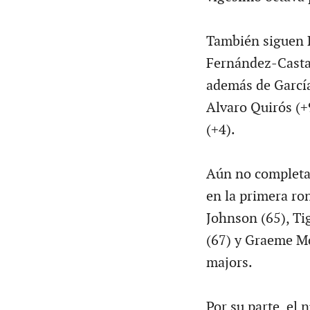
También siguen R
Fernández-Castañ
además de Garcí
Alvaro Quirós (+
(+4).
Aún no completar
en la primera ron
Johnson (65), Ti
(67) y Graeme Mc
majors.
Por su parte, el