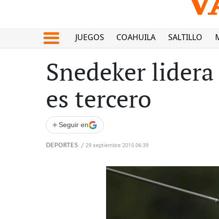
JUEGOS
COAHUILA
SALTILLO
Snedeker lidera 
es tercero
+
Seguir en
DEPORTES
/
29 septiembre 2015 06:39