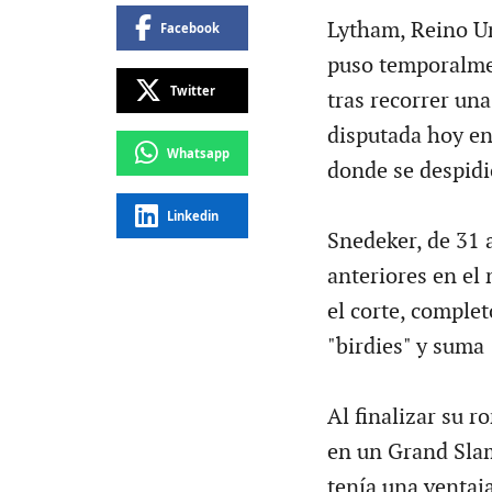
Lytham, Reino Un
Facebook
puso temporalmen
Twitter
tras recorrer un
disputada hoy en
Whatsapp
donde se despidió
Linkedin
Snedeker, de 31 
anteriores en el
el corte, complet
"birdies" y suma
Al finalizar su r
en un Grand Slam
tenía una ventaja