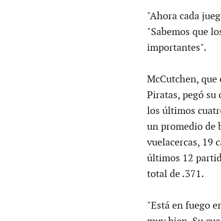
"Ahora cada juego
"Sabemos que lo
importantes".
McCutchen, que c
Piratas, pegó su
los últimos cuat
un promedio de b
vuelacercas, 19 
últimos 12 parti
total de .371.
"Está en fuego e