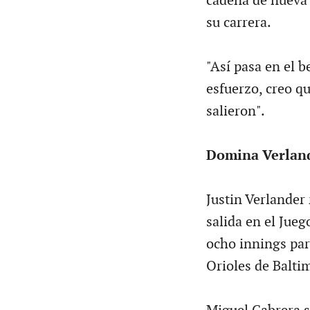
cadena de nueva 
su carrera.
"Así pasa en el b
esfuerzo, creo q
salieron".
Domina Verlan
Justin Verlander 
salida en el Jueg
ocho innings para
Orioles de Balti