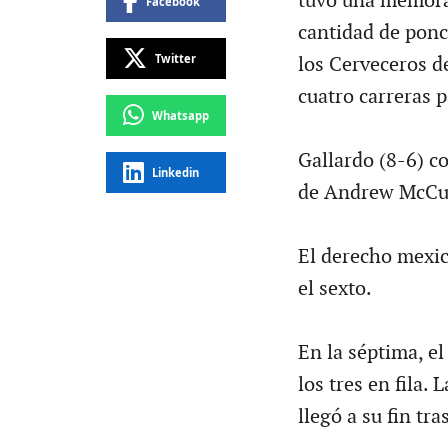
tuvo una memorab
Facebook
cantidad de ponch
Twitter
los Cerveceros d
cuatro carreras p
Whatsapp
Gallardo (8-6) co
Linkedin
de Andrew McCut
El derecho mexic
el sexto.
En la séptima, e
los tres en fila. 
llegó a su fin tra