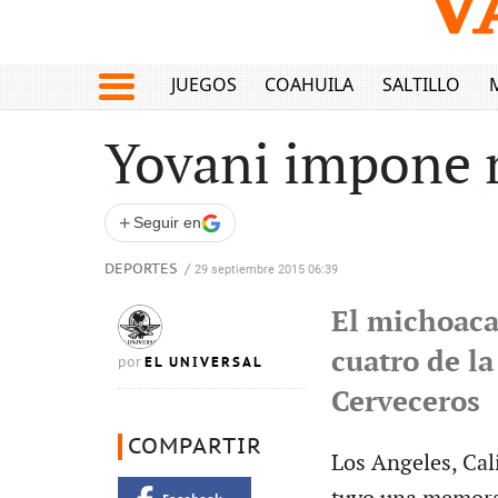
JUEGOS
COAHUILA
SALTILLO
Yovani impone 
+
Seguir en
DEPORTES
/
29 septiembre 2015 06:39
El michoaca
cuatro de l
EL UNIVERSAL
por
Cerveceros
COMPARTIR
Los Angeles, Cal