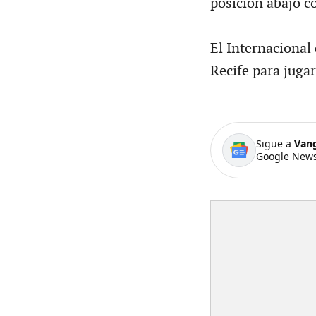
posición abajo c
El Internacional 
Recife para juga
Sigue a
Van
Google News