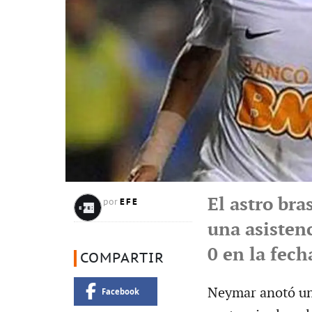
El astro bra
EFE
por
una asistenc
0 en la fec
COMPARTIR
Neymar anotó una
Facebook