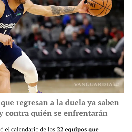
 que regresan a la duela ya saben
 y contra quién se enfrentarán
 el calendario de los
22 equipos que