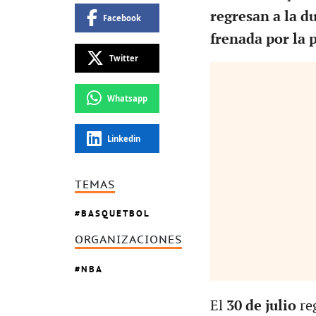
regresan a la d
Facebook
frenada por la 
Twitter
Whatsapp
Linkedin
TEMAS
BASQUETBOL
ORGANIZACIONES
NBA
El
30 de julio
re