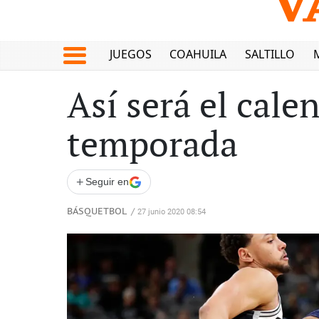
JUEGOS
COAHUILA
SALTILLO
Así será el cale
temporada
+
Seguir en
BÁSQUETBOL
/
27 junio 2020 08:54