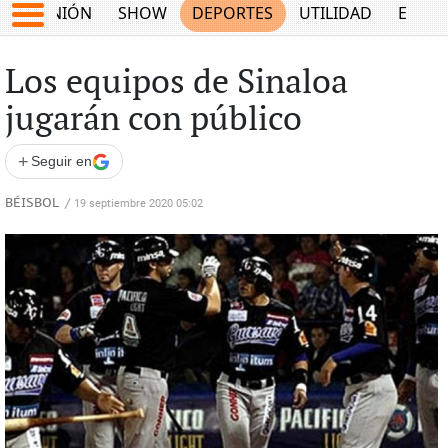
OPINIÓN
SHOW
DEPORTES
UTILIDAD
ECON
Los equipos de Sinaloa
jugarán con público
+
Seguir en
BÉISBOL
/
19 septiembre 2020 05:02