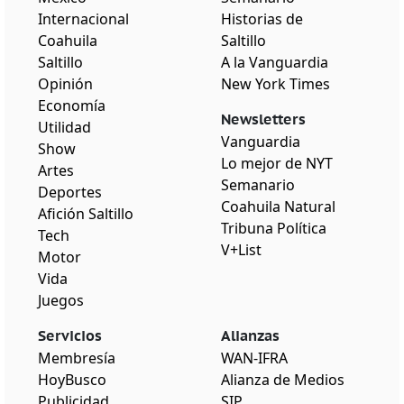
Internacional
Historias de
Coahuila
Saltillo
Saltillo
A la Vanguardia
Opinión
New York Times
Economía
Newsletters
Utilidad
Vanguardia
Show
Lo mejor de NYT
Artes
Semanario
Deportes
Coahuila Natural
Afición Saltillo
Tribuna Política
Tech
V+List
Motor
Vida
Juegos
Servicios
Alianzas
Membresía
WAN-IFRA
HoyBusco
Alianza de Medios
Publicidad
SIP