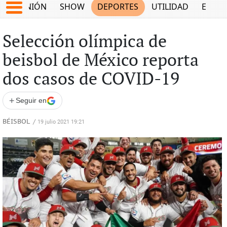
OPINIÓN
SHOW
DEPORTES
UTILIDAD
ECON
Selección olímpica de
beisbol de México reporta
dos casos de COVID-19
+
Seguir en
BÉISBOL
/
19 julio 2021 19:21