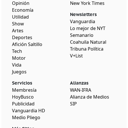
Opinión
New York Times
Economía
Newsletters
Utilidad
Vanguardia
Show
Lo mejor de NYT
Artes
Semanario
Deportes
Coahuila Natural
Afición Saltillo
Tribuna Política
Tech
V+List
Motor
Vida
Juegos
Servicios
Alianzas
Membresía
WAN-IFRA
HoyBusco
Alianza de Medios
Publicidad
SIP
Vanguardia HD
Medio Pliego