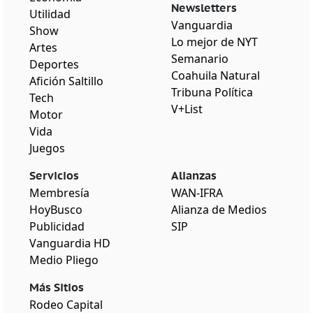
Newsletters
Utilidad
Vanguardia
Show
Lo mejor de NYT
Artes
Semanario
Deportes
Coahuila Natural
Afición Saltillo
Tribuna Política
Tech
V+List
Motor
Vida
Juegos
Servicios
Alianzas
Membresía
WAN-IFRA
HoyBusco
Alianza de Medios
Publicidad
SIP
Vanguardia HD
Medio Pliego
Más Sitios
Rodeo Capital