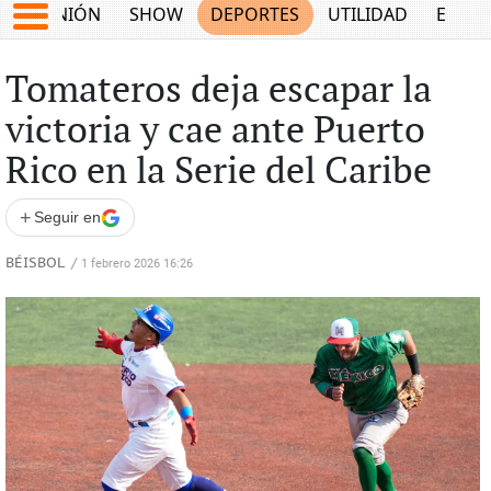
OPINIÓN
SHOW
DEPORTES
UTILIDAD
ECON
Tomateros deja escapar la
victoria y cae ante Puerto
Rico en la Serie del Caribe
+
Seguir en
BÉISBOL
/
1 febrero 2026 16:26