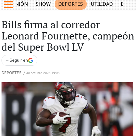
OPINIÓN
SHOW
DEPORTES
UTILIDAD
ECON
Bills firma al corredor
Leonard Fournette, campeón
del Super Bowl LV
+
Seguir en
DEPORTES
/
30 octubre 2023 19:03