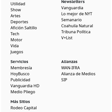
Newsletters
Utilidad
Vanguardia
Show
Lo mejor de NYT
Artes
Semanario
Deportes
Coahuila Natural
Afición Saltillo
Tribuna Política
Tech
V+List
Motor
Vida
Juegos
Servicios
Alianzas
Membresía
WAN-IFRA
HoyBusco
Alianza de Medios
Publicidad
SIP
Vanguardia HD
Medio Pliego
Más Sitios
Rodeo Capital